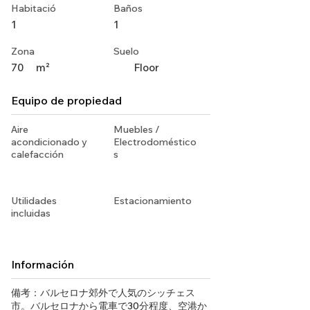
Habitació
Baños
1
1
Zona
Suelo
70
m²
Floor
Equipo de propiedad
Aire
Muebles /
acondicionado y
Electrodoméstico
calefacción
s
Utilidades
Estacionamiento
incluidas
Información
備考：バルセロナ郊外で人気のシッチェス
市。バルセロナから電車で30分程度、空港か