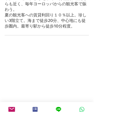
らも近く、毎年ヨーロッパからの観光客で賑
わう。
夏の観光客への賃貸利回り１０％以上。珍し
い3階立て。海まで徒歩20分、中心地にも徒
歩圏内。最寄り駅から徒歩10分程度。
Volver a la búsqueda de propiedades