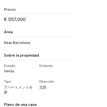
Precio
€ 557,000
Área
Near Barcelona
Sobre la propiedad
Estado
Estación
Venta
Tipo
Dirección
アパートメント分
北西
譲
Plano de una casa