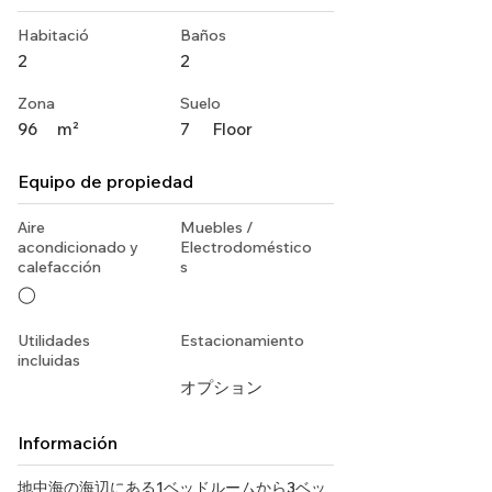
Habitació
Baños
2
2
Zona
Suelo
96
m²
7
Floor
Equipo de propiedad
Aire
Muebles /
acondicionado y
Electrodoméstico
calefacción
s
◯
Utilidades
Estacionamiento
incluidas
オプション
Información
地中海の海辺にある1ベッドルームから3ベッ