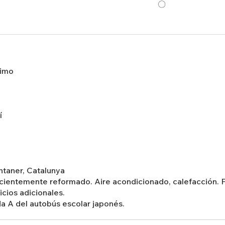
〇
nimo
í
untaner, Catalunya
ecientemente reformado. Aire acondicionado, calefacción. Fri
cios adicionales.
a A del autobús escolar japonés.