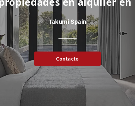
 propiedades en alquiler en
Takumi Spain
Contacto
Inicio
|
Alquiler
|
Venta
|
Gestión
|
Contacto
API Colegios: A11974