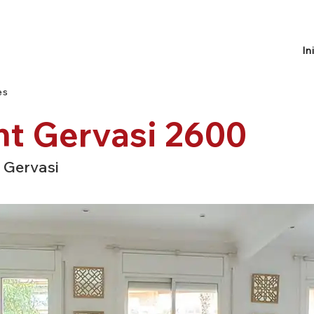
In
es
nt Gervasi 2600
 Gervasi