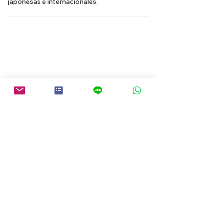
japonesas e internacionales.
Volver a la búsqueda de propiedades
Sobre las propiedades en
alquiler en Barcelona