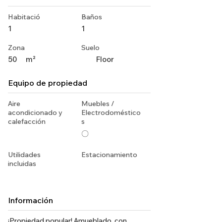
Habitació
Baños
1
1
Zona
Suelo
50
m²
Floor
Equipo de propiedad
Aire
Muebles /
acondicionado y
Electrodoméstico
calefacción
s
〇
Utilidades
Estacionamiento
incluidas
Información
¡Propiedad popular! Amueblado, con