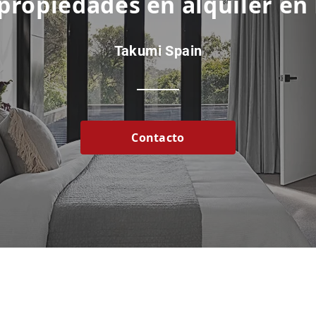
 propiedades en alquiler en
Takumi Spain
Contacto
Inicio
|
Alquiler
|
Venta
|
Gestión
|
Contacto
API Colegios: A11974