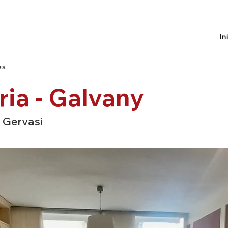
In
es
ria - Galvany
 Gervasi