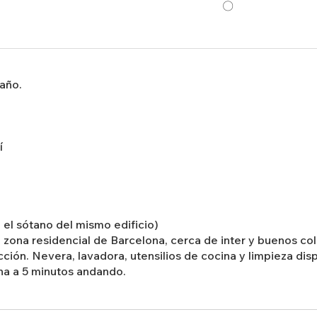
〇
 año.
í
 el sótano del mismo edificio)
a zona residencial de Barcelona, cerca de inter y buenos c
acción. Nevera, lavadora, utensilios de cocina y limpieza di
na a 5 minutos andando.