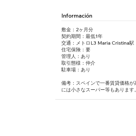
Información
敷金：2ヶ月分
契約期間：最低1年
交通：メトロL3 Maria Cristina駅
住宅保険：要
管理人：あり
取引態様：仲介
駐車場：あり
備考：スペインで一番賃貸価格が高
には小さなスーパー等もあります