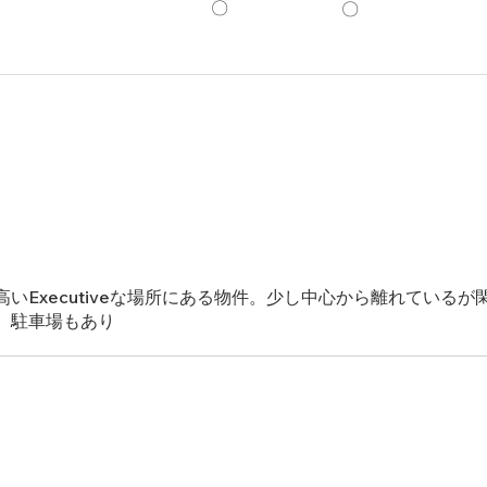
〇
〇
いExecutiveな場所にある物件。少し中心から離れている
。駐車場もあり