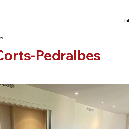
In
es
Corts-Pedralbes