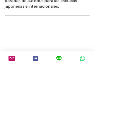
paradas de autobús para las escuelas
japonesas e internacionales.
Volver a la búsqueda de propiedades
Sobre las propiedades en