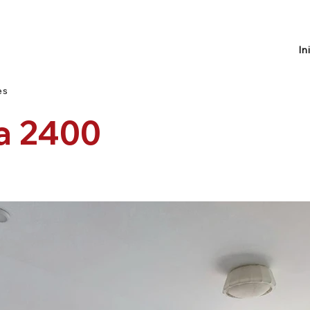
In
es
la 2400