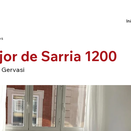
In
es
or de Sarria 1200
 Gervasi