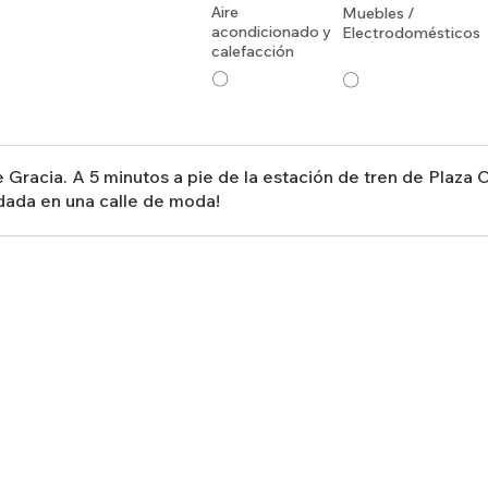
Aire
Muebles /
acondicionado y
Electrodomésticos
calefacción
〇
〇
 Gracia. A 5 minutos a pie de la estación de tren de Plaza 
ada en una calle de moda!