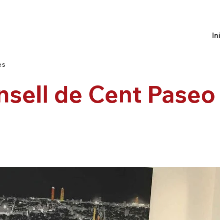
In
es
nsell de Cent Paseo