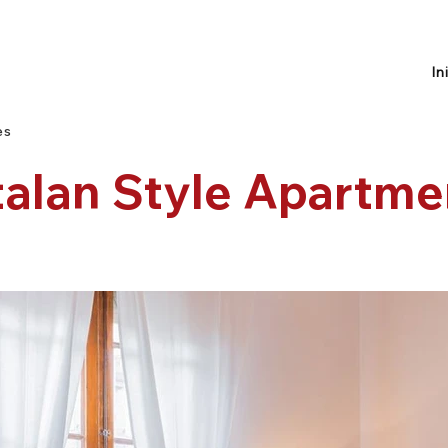
In
es
talan Style Apartme