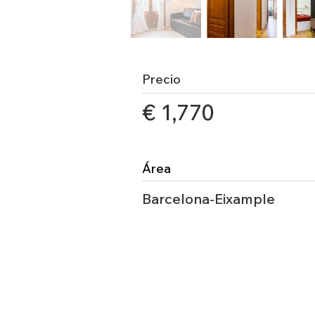
Precio
€ 1,770
Área
Barcelona-Eixample