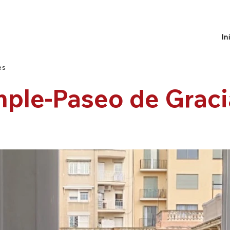
In
es
ple-Paseo de Graci