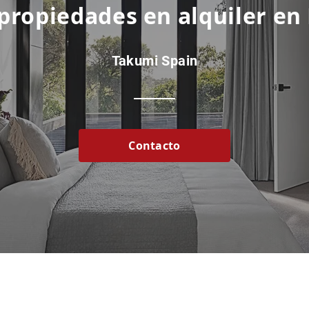
 propiedades en alquiler en
Takumi Spain
Contacto
Inicio
|
Alquiler
|
Venta
|
Gestión
|
Contacto
API Colegios: A11974