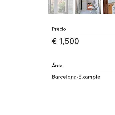
Precio
€ 1,500
Área
Barcelona-Eixample