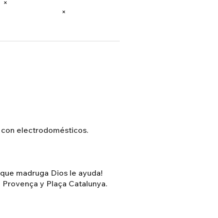
×
×
o con electrodomésticos.
al que madruga Dios le ayuda!
 Provença y Plaça Catalunya.