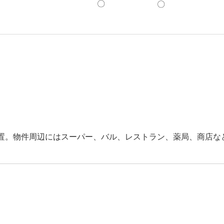
〇
〇
置。物件周辺にはスーパー、バル、レストラン、薬局、商店な