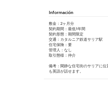
Información
敷金：2ヶ月分
契約期間：最低1年間
契約形態：期間限定
交通：カタルニア鉄道サリア駅
住宅保険：要
管理人：なし
取引態様：仲介
備考：閑静な住宅街のサリアに位
も英語が話せます。