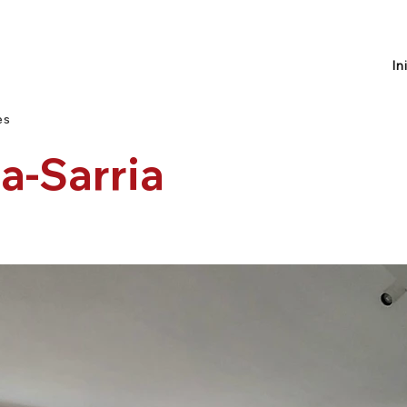
In
es
a-Sarria