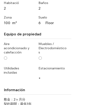
Habitació
Baños
2
2
Zona
Suelo
100
m²
6
Floor
Equipo de propiedad
Aire
Muebles /
acondicionado y
Electrodoméstico
calefacción
s
〇
〇
Utilidades
Estacionamiento
incluidas
×
Información
敷金：2ヶ月分
契約期間：最低1年