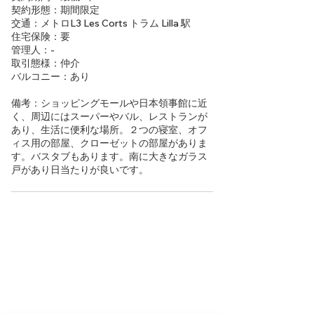
契約形態：期間限定
交通：メトロL3 Les Corts トラム Lilla 駅
住宅保険：要
管理人：-
取引態様：仲介
バルコニー：あり
備考：ショッピングモールや日本領事館に近
く、周辺にはスーパーやバル、レストランが
あり、生活に便利な場所。２つの寝室、オフ
ィス用の部屋、クローゼットの部屋がありま
す。バスタブもあります。南に大きなガラス
戸があり日当たりが良いです。