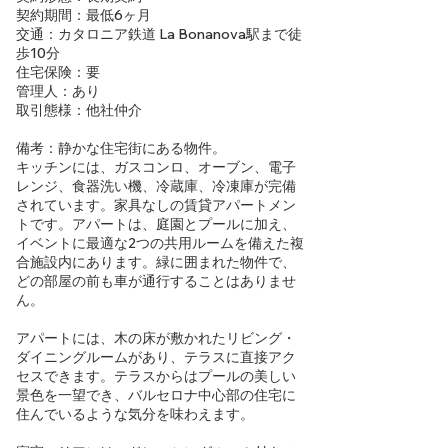
契約期間：最低6ヶ月
交通：カタロニア鉄道 La Bonanova駅まで徒
歩10分
住宅保険：要
管理人：あり
取引態様：他社仲介
備考：静かな住宅街にある物件。
キッチンには、ガスコンロ、オーブン、電子
レンジ、食器洗い機、冷蔵庫、冷凍庫が完備
されています。家具なしの賃貸アパートメン
トです。アパートは、庭園とプールに加え、
イベントに最適な2つの共用ルームを備えた複
合施設内にあります。緑に囲まれた物件で、
どの部屋の前も車が通行することはありませ
ん。
アパートには、木の床が敷かれたリビング・
ダイニングルームがあり、テラスに直接アク
セスできます。テラスからはプールの美しい
景色を一望でき、バルセロナ中心部の住宅に
住んでいるような気分を味わえます。