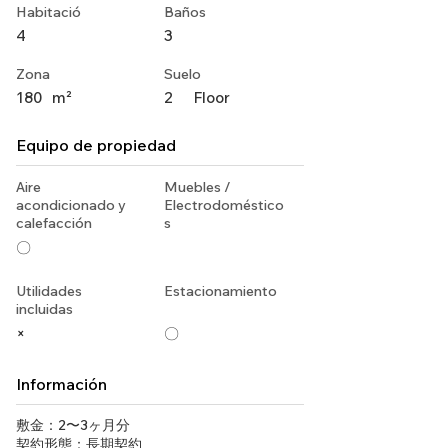
Habitació
Baños
4
3
Zona
Suelo
180
m²
2
Floor
Equipo de propiedad
Aire
Muebles /
acondicionado y
Electrodoméstico
calefacción
s
〇
Utilidades
Estacionamiento
incluidas
×
〇
Información
敷金：2〜3ヶ月分
契約形態：長期契約