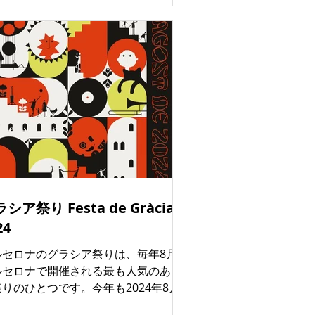
めに、紫色の服を着た何千人もの女性
少女、ティーンエイジャー、年配の女
）が、平等と自由の達成という共通の
ローガンを掲げてデモを行います。 バ
セロナでは、市内中心部で同時に2つの
行進が行われます。 １ Assemblea
M ( 女性、レズビアン、トランスジェ
ー) スローガン：「Les cures
stenen la vida 」 デモの目的：変化と
等基礎としてのケアの重要性に対する
を高めること。 午後6時に Plaça
iversitat からスタートし、Arc de
シア祭り Festa de Gràcia
iomf で終了予定。 ２ バルセロナ・
ェミニスタ・コーディネートラ8M ス
24
ガン：「#SomDonesiDiemPROU」
ルセロナのグラシア祭りは、毎年8月に
モの目的：女性に対する暴力を糾弾す
ルセロナで開催される最も人気のある
と。 午後6時に Plaza Catalun
りのひとつです。今年も2024年8月
日から21日までの1週間、グラシア地