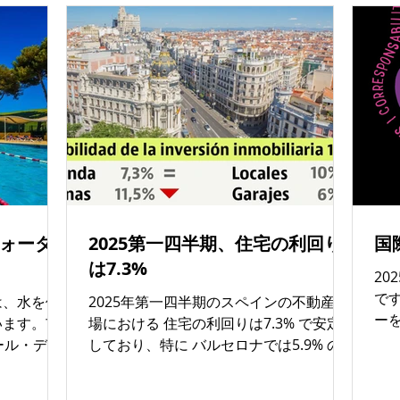
）で第5
れ、街歩きだけでも飾り付けられた通り
ら
主に
を楽しむことができます。 開幕は23日
マ
arrià-
（土）の20時、劇団ラ・カロリカの女優
び
ン・ジェルバ
エステル・ロペス・マルティンとジュリ
す
史的建築を
ア・トゥルヨル・カイマリによる開会宣
雰
や高層ペン
言。その前には龍舞のパレードに参加で
ー
0万ユーロ
き、踊りを学びながら1年の幸運を願う体
で
,725件あ
験も用意されています。 今年は 11本の通
用
ラガ
りと広場 がデコレーションを競い合いま
文
ロナは
す。サーカスの世界に変身するAlcolea
8月
部としてはマ
de Dalt通り、食べ物の秘密の生活を描く
場（
ォータ
2025第一四半期、住宅の利回り
国
ます。 バ
Alcolea de Baix通り、妖精の森に変わる
な
は7.3%
え、国際空
Finlàndia通り、カタルーニャ各地の祭り
す
20
ラも整い、
を紹介するGalileu通りなど、テーマは実
で
で
は、水を使
2025年第一四半期のスペインの不動産市
も活発です
に多彩。宇宙のサービスエリアや陶器工
在
ー
います。市
場における 住宅の利回りは7.3% で安定
して非常に
房の窯の再現、バルセロナ地下鉄100周
い
ペ
ール・デ・
しており、特に バルセロナでは5.9% の
照的に、地
年記念、ジュール・ヴェルヌへのオマー
で
い
） に位置する
利回りが記録されています。 この数値は
て少なく、
ジュ、スケーターの聖地広場の再現など
い
他の主要都市と比較して中程度であり、
も