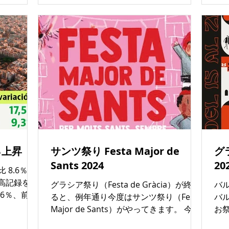
た
日中遊べる内
バルセロナは観光業やビジネス需要が高
（
る人々にと
い都市であるため、住宅市場は安定して
性
1年に開業し
います。 ムルシア（8.2%）やレリダ
ス
,000㎡以
（7.7%）などの地方都市では、より高い
ル
ォータースラ
利回りが記録されており、 バルセロナや
デモ
を備え、バル
マドリード（4.8%） 、サン・セバスティ
8
トとなって
アン（3.5%）などの大都市よりも高い利
ンダ
ンには、急
回りが得られることが分かります。 ま
so
イダーや回
た、住宅以外の不動産タイプでは、オフ
平
の「ミニト
ィスビル（11.5%）、商業施設
認識
も注目は、
（10%）、ガレージ（6%）などが住宅よ
Un
チプールや、
りも高い利回りを提供しており、特にオ
％上昇
サンツ祭り Festa Major de
グラ
Tr
ト・ピラー
フィスビルは非常に高い利回りを誇って
フ
Sants 2024
20
には滝や噴
います。 バルセロナは依然として 不動産
8.6％ 上
ロー
が設置され
投資の人気都市 であり、安定した収益が
最高記録を更
グラシア祭り（Festa de Gràcia）が終わ
バ
デ
超えるピク
期待できる場所として注目されています
6％、前月
ると、例年通り今度はサンツ祭り（Festa
バ
るこ
売店、
が、他の地方都市では高い利回りを得や
。 全自治
Major de Sants）がやってきます。 今年
お祭
ェなども完
すい状況です。それでも、バルセロナの
宅価格が上
は2024年8月24日から9月1日の夜まで 開
15
とも可能で
市場は長期的な価値向上が見込まれるた