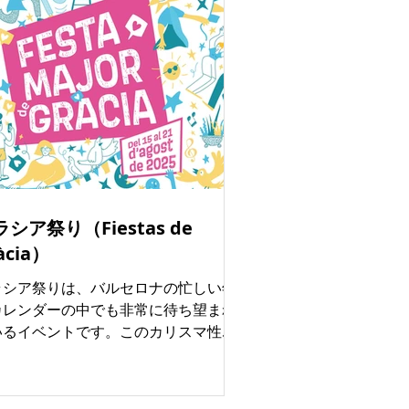
シア祭り（Fiestas de
àcia）
ラシア祭りは、バルセロナの忙しい年
カレンダーの中でも非常に待ち望まれ
いるイベントです。このカリスマ性あ
れるグラシア地区が、1週間にわたりま
で屋外フェスティバルのように変貌し
す。 住民たちの協力によって、街のあ