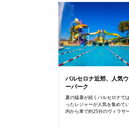
バルセロナは11%（約4,800件
位。都市型高級住宅が多く、
Eixample（アイシャンプラ）やS
Sant Gervasi（サリア・サ
ジ）などに集中しており、歴
活かしたリノベーション物件
トハウスなどが人気です。 30
超のウルトラ高級住宅は全国で8
り、バレアレス（34%）とマ
（31%）が圧倒的で、バルセ
6%（535件）で第4位。都市
バルセロナ近郊、人気ウ
ドリードに次ぐ規模となってい
ーパーク
ルセロナは地中海の魅力に加
港・高速鉄道など交通インフ
夏の猛暑が続くバルセロナで
外国人投資家や富裕層の購入
ったレジャーが人気を集めて
。都市型の高級不動産市場と
内から車で約25分のヴィラサ
存在感のあるエリアです。対
ダルト（Vilassar de Dalt 
方では高級住宅の供給が極め
「イリャ・ファンタジア（Illa
全体として、高級住宅市