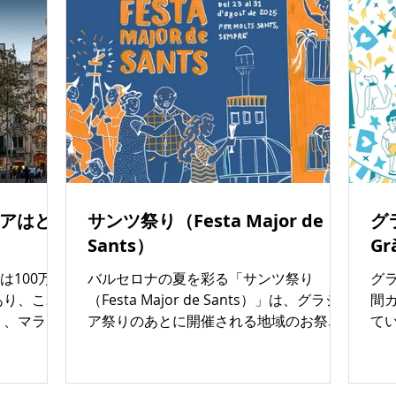
ールデンビザ
その他
アはど
サンツ祭り（Festa Major de
グラ
Sants）
Gr
は100万ユ
バルセロナの夏を彩る「サンツ祭り
グ
あり、これ
（Festa Major de Sants）」は、グラシ
間
）、マラガ
ア祭りのあとに開催される地域のお祭り
て
）、アリカ
です。庶民的で家族的な雰囲気を大切に
ふ
1%） 、ジ
し、華美すぎず、大きな混雑も少ないの
る
ています。
が特徴。今年は 8月23日から31日 に行わ
ま