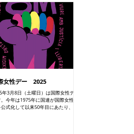
ゆる通りが 独創的で驚きに満ちたテー
装飾 で彩られ、色と創造性、そして喜
にあふれる雰囲気が街全体に広がりま
。 このお祭りの魅力はその 唯一無二の
囲気 にあります。ライブ音楽、ショ
、ワークショップ、子どもから大人ま
楽しめるさまざまなアクティビティが
意され、グラシアはまさに バルセロナ
化の中心地 となります。 今年の開催は
15日から21日 までで、ビレリーナ広
Plaza de la Virreina）などの象徴的
際女性デー 2025
スポットでイベントが行われる予定で
。 観光客も歓迎され、地元文化を体験
25年3月8日（土曜日）は国際女性デー
きる絶好の機会です。バルセロナに滞
す。今年は1975年に国連が国際女性デ
しているなら、ぜひ訪れてみてくださ
を公式化して以来50年目にあたり、ス
。街の“本当の魅力”を感じられること
インで歴史的な日になると予想されて
しょう。
ます。 女性に対するあらゆる暴力と闘
、より公正な世界を求めて声を上げる