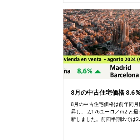
Fantasia）」は、家族で一
容が充実しており、涼を求め
って理想的な場所です。 198
たこのウォーターパークは、 75
上の敷地 に 22本を超えるウ
イダー と 3つの大型プール 
セロナ地域の夏の定番スポッ
います。 人気のアトラクショ
降下がスリル満点の高速スラ
転式スライダー、子ども向け
ゥス」などがあります。中で
2,000㎡の波の出る人工ビー
8月の中古住宅価格 8.6
1,000㎡を超える「ラベリン
タ」（海賊迷路）。この迷路
8月の中古住宅価格は前年同月比 
水、沈んだ船、4本のすべり台
昇し、 2,176ユーロ／m2 と
ています。 園内には900卓を
新しました。前四半期比では2.
ニックエリア、レストラン、
比では1％の上昇となりました
ATM、セルフサービスのカフ
州において、昨年8月に比べ住
備。木陰でのんびり過ごすこ