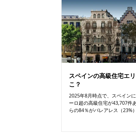
スペイン魅力
スペインゴ
スペインの高級住宅エリ
こ？
2025年8月時点で、スペインに
ーロ超の高級住宅が43,707件
らの84％がバレアレス（23%
（20%）、マドリード（14%
ンテ（11%）、 バルセロナ（1
ローナ（6%）の6県に集中し