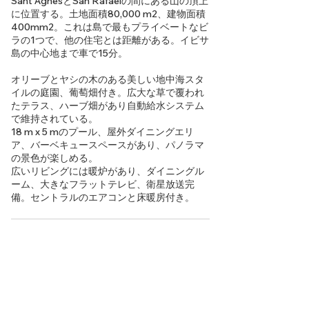
Sant AgnesとSan Rafaelの間にある山の頂上
に位置する。土地面積80,000 m2、建物面積
400mm2。これは島で最もプライベートなビ
ラの1つで、他の住宅とは距離がある。イビサ
島の中心地まで車で15分。
オリーブとヤシの木のある美しい地中海スタ
イルの庭園、葡萄畑付き。広大な草で覆われ
たテラス、ハーブ畑があり自動給水システム
で維持されている。
18 m x 5 mのプール、屋外ダイニングエリ
ア、バーベキュースペースがあり、パノラマ
の景色が楽しめる。
広いリビングには暖炉があり、ダイニングル
ーム、大きなフラットテレビ、衛星放送完
備。セントラルのエアコンと床暖房付き。