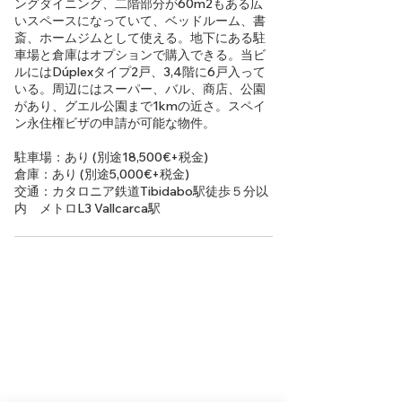
ングダイニング、二階部分が60m2もある広
いスペースになっていて、ベッドルーム、書
斎、ホームジムとして使える。地下にある駐
車場と倉庫はオプションで購入できる。当ビ
ルにはDúplexタイプ2戸、3,4階に6戸入って
いる。周辺にはスーパー、バル、商店、公園
があり、グエル公園まで1kmの近さ。スペイ
ン永住権ビザの申請が可能な物件。
駐車場：あり (別途18,500€+税金)
倉庫：あり (別途5,000€+税金)
交通：カタロニア鉄道Tibidabo駅徒歩５分以
内 メトロL3 Vallcarca駅