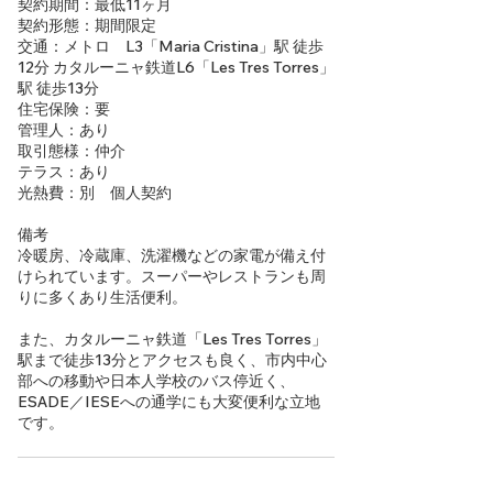
契約期間：最低11ヶ月
契約形態：期間限定
交通：メトロ L3「Maria Cristina」駅 徒歩
12分 カタルーニャ鉄道L6「Les Tres Torres」
駅 徒歩13分
住宅保険：要
管理人：あり
取引態様：仲介
テラス：あり
光熱費：別 個人契約
備考
冷暖房、冷蔵庫、洗濯機などの家電が備え付
けられています。スーパーやレストランも周
りに多くあり生活便利。
また、カタルーニャ鉄道「Les Tres Torres」
駅まで徒歩13分とアクセスも良く、市内中心
部への移動や日本人学校のバス停近く、
ESADE／IESEへの通学にも大変便利な立地
です。