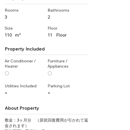
Rooms
Bathrooms
3
2
Size
Floor
110
m²
11
Floor
Property Included
Air Conditioner /
Furniture /
Heater
Appliances
〇
〇
Utilities Included
Parking Lot
×
×
About Property
敷金：3ヶ月分 （原状回復費用が引かれて返
金されます）