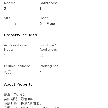
Rooms
Bathrooms
2
1
Size
Floor
m²
6
Floor
Property Included
Air Conditioner /
Furniture /
Heater
Appliances
〇
〇
Utilities Included
Parking Lot
×, ◯
×
About Property
敷金：2ヶ月分
契約期間：最低1年
契約形態：長期/期間限定