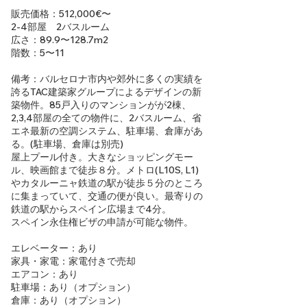
販売価格：512,000€〜
2-4部屋 2バスルーム
広さ：89.9〜128.7m2
階数：5〜11
備考：バルセロナ市内や郊外に多くの実績を
誇るTAC建築家グループによるデザインの新
築物件。85戸入りのマンションがが2棟、
2,3,4部屋の全ての物件に、2バスルーム、省
エネ最新の空調システム、駐車場、倉庫があ
る。(駐車場、倉庫は別売)
屋上プール付き。大きなショッピングモー
ル、映画館まで徒歩８分。メトロ(L10S, L1)
やカタルーニャ鉄道の駅が徒歩５分のところ
に集まっていて、交通の便が良い。最寄りの
鉄道の駅からスペイン広場まで4分。
スペイン永住権ビザの申請が可能な物件。
エレベーター：あり
家具・家電：家電付きで売却
エアコン：あり
駐車場：あり（オプション）
倉庫：あり（オプション）