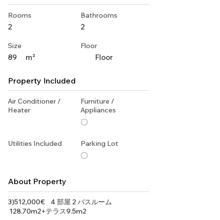
Rooms
Bathrooms
2
2
Size
Floor
89
m²
Floor
Property Included
Air Conditioner /
Furniture /
Heater
Appliances
〇
Utilities Included
Parking Lot
〇
About Property
3)512,000€ 4 部屋 2 バスルーム
128.70m2+テラス9.5m2