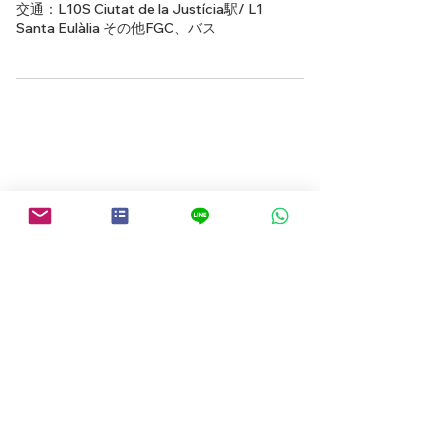
交通：L10S Ciutat de la Justícia駅/ L1
Santa Eulàlia その他FGC、バス
Back to Search Page