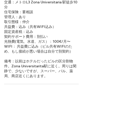
交通：メトロL3 Zona Universitaria 駅徒歩10
分
住宅保険：要相談
管理人：あり
取引態様：仲介
共益費：込み（共有WIFI込み）
固定資産税：込み
契約サポート費用：別払い
光熱費(電気、水道、ガス）：100€/月〜
WIFI： 共益費に込み（ビル共有WIFIのた
め、もし接続が悪い場合は自分で別契約）
備考：以前はホテルだったビルの区分割物
件。Zona Universitarita駅に近く。周りは閑
静で、少ないですが、スーパー、バル、薬
局、商店近くにあります。