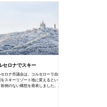
募が集まるケースもあります。 例え
 55㎡のワンルームに1,980件、 37
最上階に1,824件の応募がありまし
 バルセロナの平均家賃は約1,161ユ
で、多くの人が1,000ユーロ以下の物
を希望していますが、供給が全く追い
いていません。 応募が多すぎるため、
動産会社やオーナーは事前アンケート
フォームで応募者を選別することも増
ています。 カタルーニャ州の家賃規制
より、更新する入居者にはメリットが
ルセロナでスキー
る一方、新しく部屋を探す人にとって
、長期賃貸の供給が減り、11か月以下
ルセロナ市議会は、コルセローラ自然
定期賃貸が増えていると指摘されてい
園をスキーリゾート地に変えるとい
ます。 スペインの
、前例のない構想を発表しました。こ
計画は、バルセロナを将来の冬季オリ
ピック開催都市として、都市型スキー
市になります。 計画では、山の北側斜