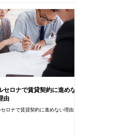
7つのスキーコースを整備し、 1日50
ンの人工雪 を生産できる最新技術を導
Tibidaboがあるヴァル・デ・ヘブロ
とコルセローラ・タワーを結ぶ大型チ
アリフトを建設し、交通渋滞を回避し
がらアクセス性を高めます。 人工雪や
却塔などの技術は北京冬季参考にして
り、地中海性気候の課題に対応するた
、温度調整システムを松林の中に目立
ない形で設置する計画です。市議会
、自然環境への影響を極力抑えた持続
能です。 この思い切った構想は、国際
ルセロナで賃貸契約に進めな
なスポーツ都市としてのブランドをさ
に強化する考えがあります。
理由
ルセロナで賃貸契約に進めない理由