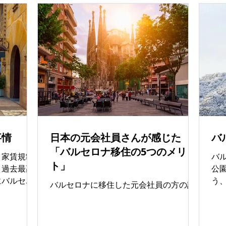
応
め度
ば、
すすめした
㎡の
ラスが充実
た。
界中から留
ーロ
放課後のア
件
作りやすい
つ
生活も楽し
不
lé
や
★★★☆） 費
え
たい方にお
に
ナブルな授
事情
日本の元会社員さんが感じた
バ
あ
心者コースが
は
「バルセロナ移住の5つのメリッ
 質問しやす
、家賃規制
バ
の
イン語でも
ト」
、過去最高
公
すすめ度
にバルセロ
う
バルセロナに移住した元会社員の方の話
いた環境で
らの一時滞
の
ダンできれ
物件の空室
ン
 長期
が難しい状
都