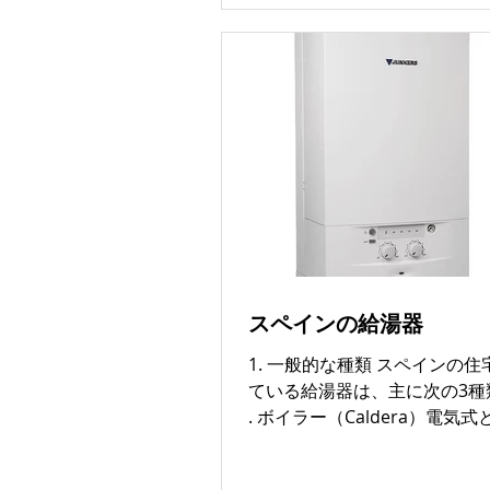
況が続いています。 人気エリ
掲載後すぐに成約してしまう
とんどです。 契約形態（2026
長期契約（1年以上〜最大5年）
定の方 ・駐在員の方 → 安定
希望される方向け ■ 期間限定
滞在） ・駐在員の方 ・MBA
一般学生の方 → 滞在期間が
方に最適 ■ 短期契約（30泊前
光・短期滞在 → Airbnbなど
般的 家賃相場（家具・家電付
良いエリア） ■ 単身向け（ス
スペインの給湯器
ベッドルーム） 👉 1,200ユ
格帯は競争率が非常に高く、
1. 一般的な種類 スペインの
になるケースが多いです。 ■ 
ている給湯器は、主に次の3種類
け（2ベッドルーム） 👉 1,500
. ボイラー（Caldera）電気
ーロ ■ ファミリー向け（3ベ
あります 電気のタイプはリフ
以上） 👉 1,700〜3,200ユー
た物件に多く一番新しい機器 