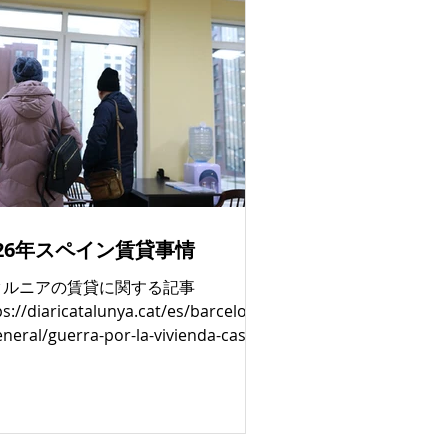
026年スペイン賃貸事情
タルニアの賃貸に関する記事
ps://diaricatalunya.cat/es/barcelone
eneral/guerra-por-la-vivienda-casi-
0-solicitudes-por-pisos-de-menos-
1000-euros-en-barcelona バルセロナ
家賃1,000ユーロ以下の物件が極端に
しており、1件の募集に約2,000件の