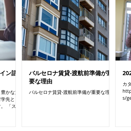
ールデンビザ
その他
イン語
バルセロナ賃貸-渡航前準備が重
2
要な理由
カ
htt
と豊かな文
バルセロナ賃貸-渡航前準備が重要な理由
s/g
留学先とし
200
。 「スペ
de-
英語もあま
では
の方でも安
不足
。 1.