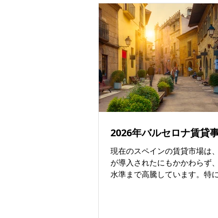
Camino Barcelona（おすす
★★★★★） 初心者に最もお
い学校です。 * 初心者向けク
* 英語でのサポートあり * 世
学生が集まる国際的な環境 * 
クティビティが豊富で友達を
スペイン語だけでなく、海外
みたい方にぴったりです。 2. O
Languages（おすすめ度 ★
用を抑えながらしっかり学び
すすめです。 * 比較的リーズ
2026年バルセロナ賃貸
業料 * 少人数制クラス * 初
豊富 * アットホームな雰囲気
現在のスペインの賃貸市場は
い環境なので、初めてのスペ
が導入されたにもかかわらず
安心です。 3. Expanish（お
水準まで高騰しています。特
★★★★☆） 社会人や落ち着
ナでは、1〜5年以内の海外か
学びたい方に人気です。 * モ
在者が多く、家具・家電付き
いな校舎 * 英語サポートあり *
が極めて少なく、非常に入居