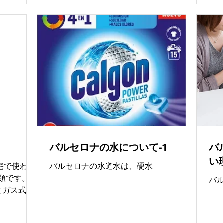
アの物件は
面に
ケースがほ
ト
年現在） ■
入。
 ・永住予
ン
した居住を
ェ
契約（中期
な
留学生の方、
冷
決まっている
お
後） ・観
め
の利用が一
た
き／治安の
は
タジオ・1
可
バルセロナの水について-1
バ
ーロ〜 ※低価
的
即決が必要
ら
い
住宅で使われ
バルセロナの水道水は、硬水
カップル向
です。 1
バ
〜2,000ユ
式とガス式が
ッドルーム
ォームされ
給湯＋暖房