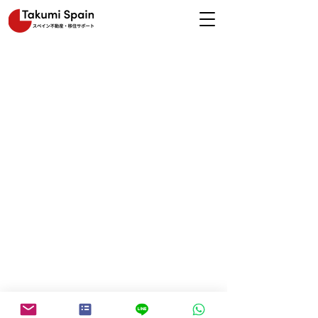
HOME
|
賃貸
|
購入
|
管理
|
スペインビザ
|
サー
ビス
|
スペイン情報
|
お問い合わせ
スペイン宅地建物取引業者番号 A11974
©Takumi Spain 無断複製禁止