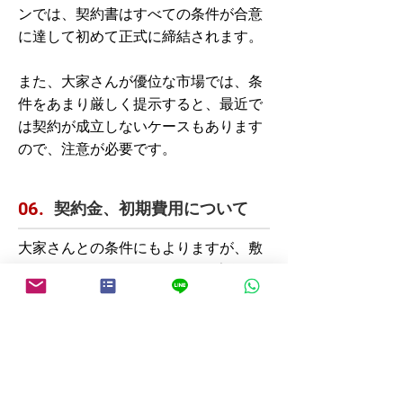
ンでは、契約書はすべての条件が合意
に達して初めて正式に締結されます。
また、大家さんが優位な市場では、条
件をあまり厳しく提示すると、最近で
は契約が成立しないケースもあります
ので、注意が必要です。
契約金、初期費用について
06.
大家さんとの条件にもよりますが、敷
金2ヶ月から3ヶ月、1ヶ月の前家賃、
事務手数料（期間限定契約の場合、家
賃の約1ヶ月分+税金）、印紙税、住宅
保険など合計でおおよそ、家賃５ヶ月
分が契約時に必要となります。