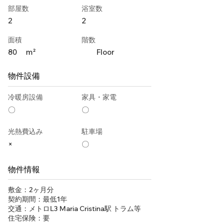
部屋数
浴室数
2
2
面積
階数
80
m²
Floor
物件設備
冷暖房設備
家具・家電
〇
〇
光熱費込み
駐車場
×
〇
物件情報
敷金：2ヶ月分
契約期間：最低1年
交通：メトロL3 Maria Cristina駅 トラム等
住宅保険：要