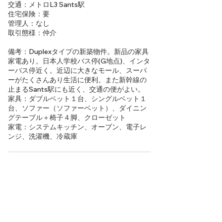
交通：メトロL3 Sants駅
住宅保険：要
管理人：なし
取引態様：仲介
備考：Duplexタイプの新築物件。新品の家具
家電あり。日本人学校バス停(G地点)、インタ
ーバス停近く。近辺に大きなモール、スーパ
ーがたくさんあり生活に便利。また新幹線の
止まるSants駅にも近く、交通の便がよい。
家具：ダブルベット１台、シングルベット１
台、ソファー（ソファーベット）、ダイニン
グテーブル＋椅子４脚、クローゼット
家電：システムキッチン、オーブン、電子レ
ンジ、洗濯機、冷蔵庫