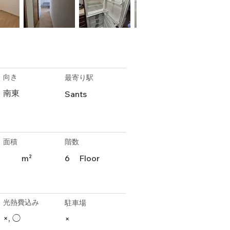
向き
最寄り駅
南東
Sants
面積
階数
m²
6
Floor
光熱費込み
駐車場
×, ◯
×