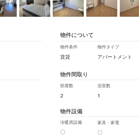
物件について
物件条件
物件タイプ
賃貸
アパートメント
物件間取り
部屋数
浴室数
2
1
物件設備
冷暖房設備
家具・家電
〇
〇