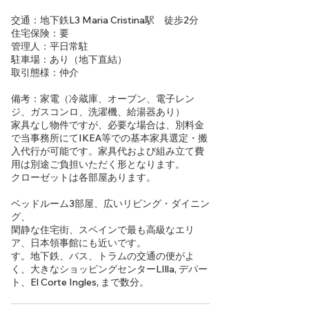
交通：地下鉄L3 Maria Cristina駅 徒歩2分
住宅保険：要
管理人：平日常駐
駐車場：あり（地下直結）
取引態様：仲介
備考：家電（冷蔵庫、オーブン、電子レン
ジ、ガスコンロ、洗濯機、給湯器あり）
家具なし物件ですが、必要な場合は、別料金
で当事務所にてIKEA等での基本家具選定・搬
入代行が可能です。家具代および組み立て費
用は別途ご負担いただく形となります。
クローゼットは各部屋あります。
ベッドルーム3部屋、広いリビング・ダイニン
グ、
閑静な住宅街、スペインで最も高級なエリ
ア、日本領事館にも近いです。
す。地下鉄、バス、トラムの交通の便がよ
く、大きなショッピングセンターLIlla, デパー
ト、El Corte Ingles, まで数分。