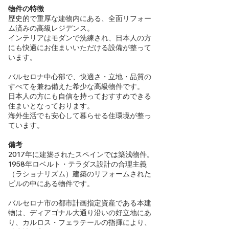
物件の特徴
歴史的で重厚な建物内にある、全面リフォー
ム済みの高級レジデンス。
インテリアはモダンで洗練され、日本人の方
にも快適にお住まいいただける設備が整って
います。
バルセロナ中心部で、快適さ・立地・品質の
すべてを兼ね備えた希少な高級物件です。
日本人の方にも自信を持っておすすめできる
住まいとなっております。
海外生活でも安心して暮らせる住環境が整っ
ています。
備考
2017年に建築されたスペインでは築浅物件。
1958年ロベルト・テラダス設計の合理主義
（ラショナリズム）建築のリフォームされた
ビルの中にある物件です。
バルセロナ市の都市計画指定資産である本建
物は、ディアゴナル大通り沿いの好立地にあ
り、カルロス・フェラテールの指揮により、