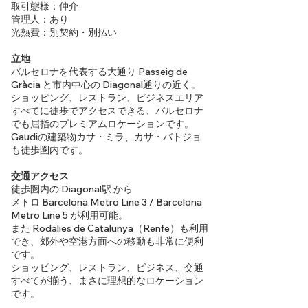
取引態様：仲介
管理人：あり
光熱費：別契約・別払い
立地
バルセロナを代表する大通り Passeig de
Gràcia と市内中心の Diagonal通りの近く。
ショッピング、レストラン、ビジネスエリア
すべてに徒歩でアクセスできる、バルセロナ
でも屈指のプレミアムロケーションです。
Gaudiの建築物カサ・ミラ、カサ・バトジョ
も徒歩圏内です。
交通アクセス
徒歩圏内の Diagonal駅 から
メトロ Barcelona Metro Line 3 / Barcelona
Metro Line 5 が利用可能。
また Rodalies de Catalunya（Renfe）も利用
でき、郊外や空港方面への移動も非常に便利
です。
ショッピング、レストラン、ビジネス、交通
すべてが揃う、まさに理想的なロケーション
です。