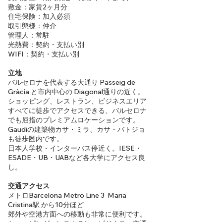
敷金：家賃2ヶ月分
住宅保険：加入必須
取引態様：仲介
管理人：常駐
光熱費：契約・支払い別
WIFI：契約・支払い別
立地
バルセロナを代表する大通り Passeig de
Gràcia と市内中心の Diagonal通りの近く。
ショッピング、レストラン、ビジネスエリア
すべてに徒歩でアクセスできる、バルセロナ
でも屈指のプレミアムロケーションです。
Gaudiの建築物カサ・ミラ、カサ・バトジョ
も徒歩圏内です。
日本人学校・インターバス停近く。IESE・
ESADE・UB・UABなど各大学にアクセス良
し。
交通アクセス
メトロBarcelona Metro Line 3 Maria
Cristina駅 から10分ほど
郊外や空港方面への移動も非常に便利です。