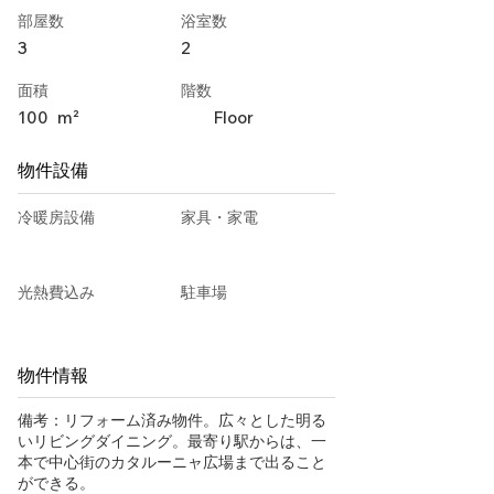
部屋数
浴室数
3
2
面積
階数
100
m²
Floor
物件設備
冷暖房設備
家具・家電
光熱費込み
駐車場
物件情報
備考：リフォーム済み物件。広々とした明る
いリビングダイニング。最寄り駅からは、一
本で中心街のカタルーニャ広場まで出ること
ができる。