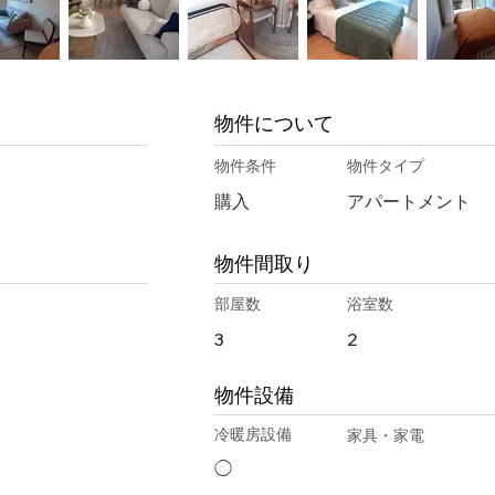
物件について
物件条件
物件タイプ
購入
アパートメント
物件間取り
部屋数
浴室数
3
2
物件設備
冷暖房設備
家具・家電
◯