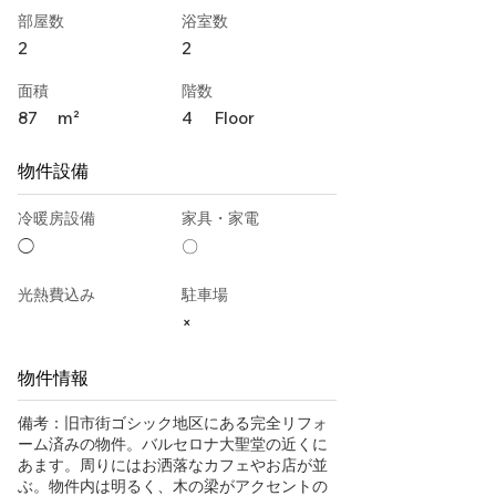
部屋数
浴室数
2
2
面積
階数
87
m²
4
Floor
物件設備
冷暖房設備
家具・家電
◯
〇
光熱費込み
駐車場
×
物件情報
備考：旧市街ゴシック地区にある完全リフォ
ーム済みの物件。バルセロナ大聖堂の近くに
あます。周りにはお洒落なカフェやお店が並
ぶ。物件内は明るく、木の梁がアクセントの