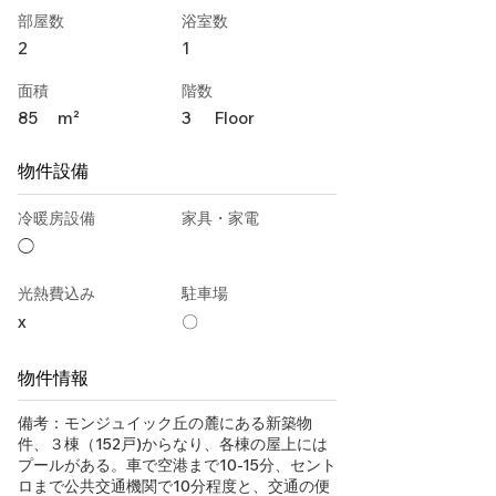
部屋数
浴室数
2
1
面積
階数
85
m²
3
Floor
物件設備
冷暖房設備
家具・家電
◯
光熱費込み
駐車場
x
〇
物件情報
備考：モンジュイック丘の麓にある新築物
件、３棟（152戸)からなり、各棟の屋上には
プールがある。車で空港まで10-15分、セント
ロまで公共交通機関で10分程度と、交通の便