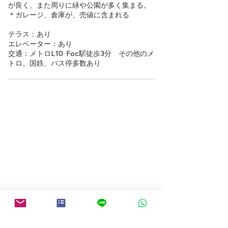
が良く、また周りに緑や公園が多く集まる。
＊ガレージ、倉庫が、売値に含まれる
テラス：あり
エレベーター：あり
交通：メトロL10 Foc駅徒歩3分 その他のメ
トロ、国鉄、バス停多数あり
物件検索にもどる