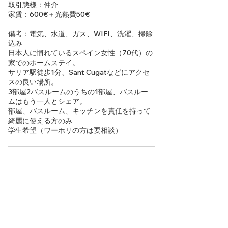
取引態様：仲介
家賃：600€＋光熱費50€
備考：電気、水道、ガス、WIFI、洗濯、掃除
込み
日本人に慣れているスペイン女性（70代）の
家でのホームステイ。
サリア駅徒歩1分、Sant Cugatなどにアクセ
スの良い場所。
3部屋2バスルームのうちの1部屋、バスルー
ムはもう一人とシェア。
部屋、バスルーム、キッチンを責任を持って
綺麗に使える方のみ
学生希望（ワーホリの方は要相談）