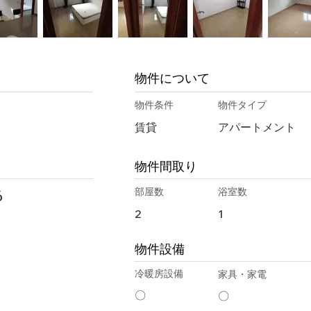
物件について
物件条件
物件タイプ
賃貸
アパートメント
物件間取り
部屋数
浴室数
ó
2
1
物件設備
冷暖房設備
家具・家電
〇
〇