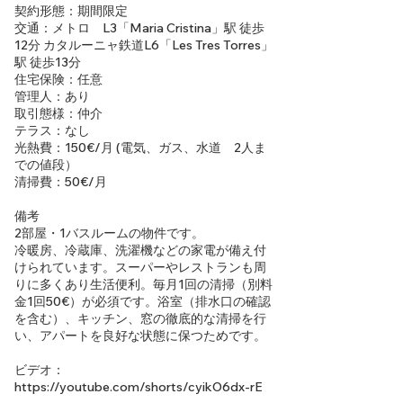
契約形態：期間限定
交通：メトロ L3「Maria Cristina」駅 徒歩
12分 カタルーニャ鉄道L6「Les Tres Torres」
駅 徒歩13分
住宅保険：任意
管理人：あり
取引態様：仲介
テラス：なし
光熱費：150€/月 (電気、ガス、水道 2人ま
での値段）
清掃費：50€/月
備考
2部屋・1バスルームの物件です。
冷暖房、冷蔵庫、洗濯機などの家電が備え付
けられています。スーパーやレストランも周
りに多くあり生活便利。毎月1回の清掃（別料
金1回50€）が必須です。浴室（排水口の確認
を含む）、キッチン、窓の徹底的な清掃を行
い、アパートを良好な状態に保つためです。
ビデオ：
https://youtube.com/shorts/cyikO6dx-rE