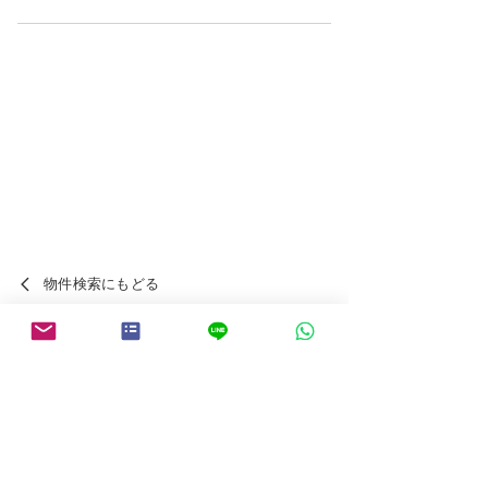
物件検索にもどる
スペインの賃貸・投資物件について
​まずは
お気軽に
ご相談
ください