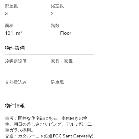
部屋数
浴室数
3
2
面積
階数
101
m²
Floor
物件設備
冷暖房設備
家具・家電
光熱費込み
駐車場
物件情報
備考：閑静な住宅街にある、南東向きの物
件。朝日の差し込むリビング。アルミ窓、二
重ガラス採用。
交通：カタルーニャ鉄道FGC Sant Gervasi駅