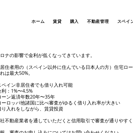
ホーム
賃貸
購入
不動産管理
スペイ
ロナの影響で金利が低くなってきています。
居住者用の（スペイン以外に住んでいる日本人の方）住宅ロー
れは最大50%。
スペイン非居住者でも借り入れ可能
金利：1%〜4.5%
ローン返済年数20年〜35年
ヨーロッパ他諸国に比べ審査がゆるく借り入れ率が大きい
借り入れをしながら、賃貸投資
社不動産業者を通していただくと信用取引で審査が通りやすく
報、審査のお申し込みについては
お問い合わせください。