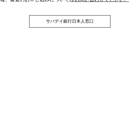
サバデイ銀行日本人窓口
ME
|
賃貸
|
購入
|
管理
|
スペインビザ
|
サービス
|
ブログ
|
お問い
スペイン宅地建物取引業者番号 A11974
©Takumi Spain 無断複製禁止