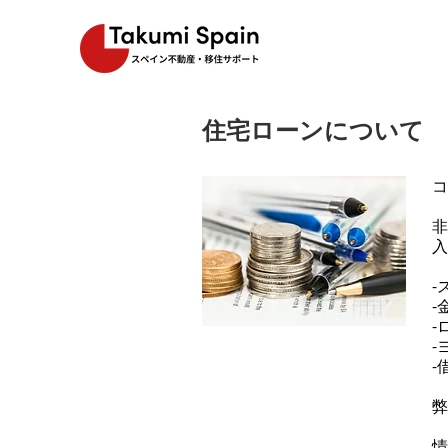
​住宅ローンについて
コ
非
入
-
-
-
-
-
弊
情