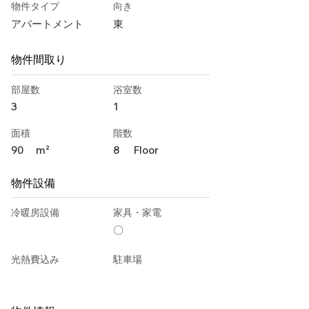
物件タイプ
向き
アパートメント
東
物件間取り
部屋数
浴室数
3
1
面積
階数
90
m²
8
Floor
物件設備
冷暖房設備
家具・家電
〇
光熱費込み
駐車場