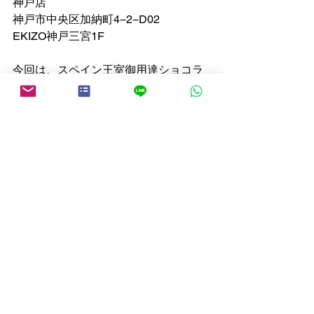
神戸店
神戸市中央区加納町4−2−D02
EKIZO神戸三宮1F
今回は、スペイン王室御用達ショコラ
ティエ「カカオ・サンパカ」のご紹介
でした。
スペイン魅力
すべて表示
最新記事