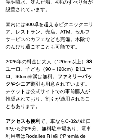
滝や噴水、沈んだ船、4本のすべり台が
設置されています。
園内には900卓を超えるピクニックエリ
ア、レストラン、売店、ATM、セルフ
サービスのカフェなども完備。木陰で
のんびり過ごすことも可能です。
2025年の料金は大人（120cm以上）
33
ユーロ
、子ども（90～120cm）
21ユー
ロ
、90cm未満は無料。
ファミリーパッ
クやシニア割引
も用意されています。
チケットは公式サイトでの事前購入が
推奨されており、割引が適用されるこ
ともあります。
アクセスも便利
で、車ならC-32の出口
92から約25分。無料駐車場あり。電車
利用者はRodalies R1線でPremià de 