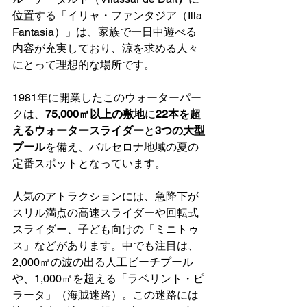
位置する「イリャ・ファンタジア（Illa 
Fantasia）」は、家族で一日中遊べる
内容が充実しており、涼を求める人々
にとって理想的な場所です。
1981年に開業したこのウォーターパー
クは、
75,000㎡以上の敷地
に
22本を超
えるウォータースライダー
と
3つの大型
プール
を備え、バルセロナ地域の夏の
定番スポットとなっています。
人気のアトラクションには、急降下が
スリル満点の高速スライダーや回転式
スライダー、子ども向けの「ミニトゥ
ス」などがあります。中でも注目は、
2,000㎡の波の出る人工ビーチプール
や、1,000㎡を超える「ラベリント・ピ
ラータ」（海賊迷路）。この迷路には