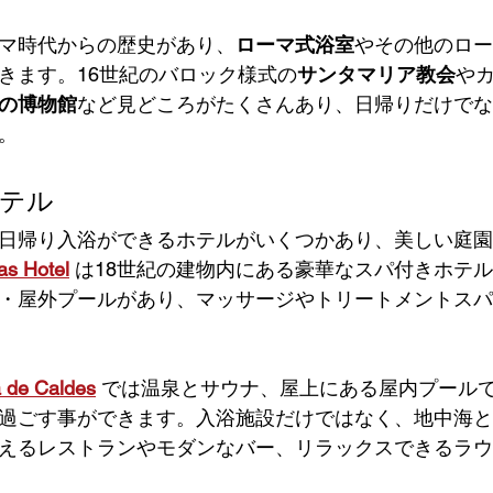
マ時代からの歴史があり、
ローマ式浴室
やその他のロー
きます。16世紀のバロック様式の
サンタマリア教会
や
の博物館
など見どころがたくさんあり、日帰りだけでな
。
テル
日帰り入浴ができるホテルがいくつかあり、美しい庭園
as Hotel
は18世紀の建物内にある豪華なスパ付きホテ
・屋外プールがあり、マッサージやトリートメントスパ
a de Caldes
 では温泉とサウナ、屋上にある屋内プール
過ごす事ができます。入浴施設だけではなく、地中海と
えるレストランやモダンなバー、リラックスできるラウ