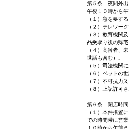
第５条　夜間外出
午後１０時から午
（１）急を要する
（２）テレワーク
（３）教育機関及
品受取り後の帰宅
（４）高齢者、未
世話も含む）。
（５）司法機関に
（６）ペットの世
（７）不可抗力又
（８）上記許可さ
第６条　閉店時間
（１）本件措置に
での時間帯に営業
１０時から午前６