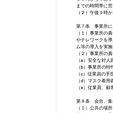
までの時間帯に営
（２）午後９時か
第７条　事業所に
（１）事業所の責
やテレワークを導
ム等の導入を実施
（２）事業所の責
（a）安全な対人
（b）事業所の特
（c）従業員の手
（d）マスク着用
（e）従業員、顧
第８条　会合、集
（１）公共の場所