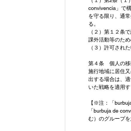
（１）第2条（１）
convivenc
を守る限り、通常生
る。
（２）第１２条で
課外活動等のため
（３）許可された
第４条　個人の移
施行地域に居住又
出する場合は、適切な
いた戦略を適用す
【※注：「burb
「burbuja d
む）のグループを