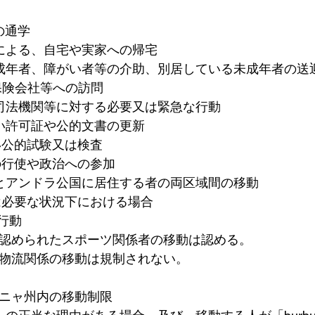
の通学
による、自宅や実家への帰宅
成年者、障がい者等の介助、別居している未成年者の送
保険会社等への訪問
司法機関等に対する必要又は緊急な行動
い許可証や公的文書の更新
い公的試験又は検査
の行使や政治への参加
gell郡とアンドラ公国に居住する者の両区域間の移動
は必要な状況下における場合
行動
認められたスポーツ関係者の移動は認める。
物流関係の移動は規制されない。
ニャ州内の移動制限