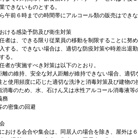
業できないものとする。
ら午前６時までの時間帯にアルコール類の販売はできな
おける感染予防及び衛生対策
任者は、できる限り従業員の移動を制限することに努め
入する。できない場合は、適切な防疫対策や時差出退勤
する。
任者が実施すべき対策は以下のとおり。
距離の維持、安全な対人距離が維持できない場合、適切
性と使用頻度に応じた適切な洗浄と消毒対策及び建物の
指消毒のため、水、石けん又は水性アルコール消毒液等
義務
客の密集の回避
会
における会合や集会は、同居人の場合を除き、屋外は６