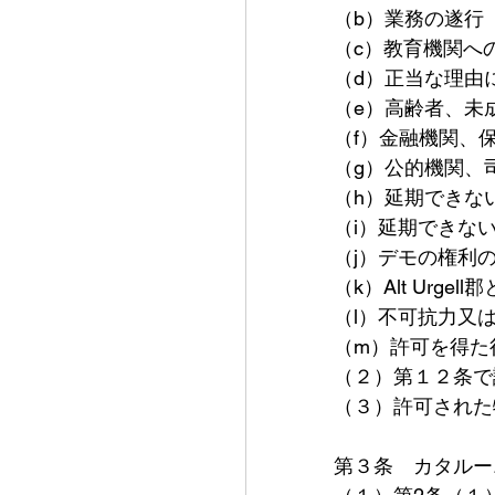
（b）業務の遂行
（c）教育機関へ
（d）正当な理由
（e）高齢者、未
（f）金融機関、
（g）公的機関、
（h）延期できな
（i）延期できな
（j）デモの権利
（k）Alt Ur
（l）不可抗力又
（m）許可を得た
（２）第１２条で
（３）許可された
第３条　カタルー