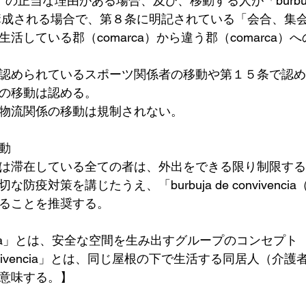
の正当な理由がある場合、及び、移動する人が「burbuja
ia」で構成される場合で、第８条に明記されている「会合、
活している郡（comarca）から違う郡（comarca）
認められているスポーツ関係者の移動や第１５条で認め
の移動は認める。
物流関係の移動は規制されない。
動
は滞在している全ての者は、外出をできる限り制限する
防疫対策を講じたうえ、「burbuja de convivenc
ることを推奨する。
uja」とは、安全な空間を生み出すグループのコンセプト
e convivencia」とは、同じ屋根の下で生活する同居人（
意味する。】