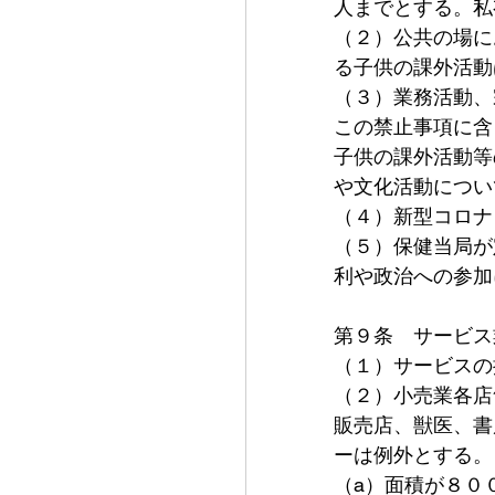
人までとする。私
（２）公共の場に
る子供の課外活動
（３）業務活動、
この禁止事項に含
子供の課外活動等
や文化活動につい
（４）新型コロナ
（５）保健当局が
利や政治への参加
第９条　サービス
（１）サービスの
（２）小売業各店
販売店、獣医、書
ーは例外とする。
（a）面積が８０