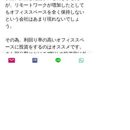
が、リモートワークが増加したとして
もオフィススペースを全く保持しない
という会社はあまり現れないでしょ
う。
その為、利回り率の高いオフィススペ
ースに投資をするのはオススメです。
また同分野における7割りの投資家は外
国人です。この情報を見るだけでも、
いかに良い投資道であるかが伺えま
す。
スペイン
コロナ
海外不動産
2021年不動産投資
オフィス