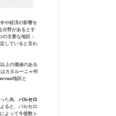
令や経済の影響を
する分野があるとす
つの主要な地区：
定していると言わ
ーロ以上の価値のある
区はカタルーニャ州
rvasi地区と
なった為、
バルセロ
よると、バルセロ
によって今後数ヶ