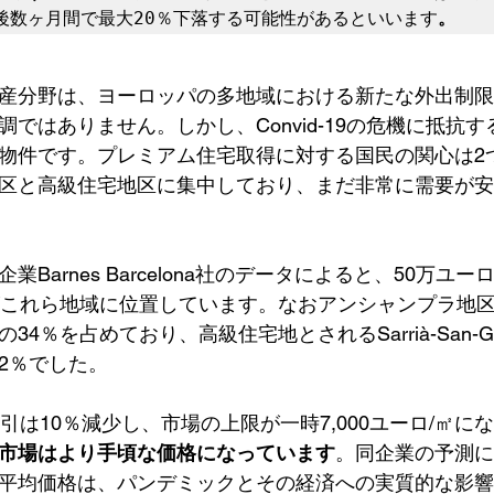
後数ヶ月間で最大20％下落する可能性があるといいます
。
産分野は、ヨーロッパの多地域における新たな外出制限
ではありません。しかし、Convid-19の危機に抵抗
物件です。プレミアム住宅取得に対する国民の関心は2
区と高級住宅地区に集中しており、まだ非常に需要が安
業Barnes Barcelona社のデータによると、50万ユ
がこれら地域に位置しています。なおアンシャンプラ地
4％を占めており、高級住宅地とされるSarrià-San-Ge
は32％でした。
引は10％減少し、市場の上限が一時7,000ユーロ/㎡に
市場はより手頃な価格になっています
。同企業の予測に
平均価格は、パンデミックとその経済への実質的な影響